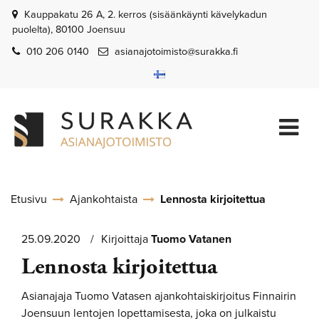
Siirry pääsisältöön
Kauppakatu 26 A, 2. kerros (sisäänkäynti kävelykadun
puolelta), 80100 Joensuu
010 206 0140
asianajotoimisto@surakka.fi
Etusivu
Ajankohtaista
Lennosta kirjoitettua
25.09.2020
Kirjoittaja
Tuomo
Vatanen
Lennosta kirjoitettua
Asianajaja Tuomo Vatasen ajankohtaiskirjoitus Finnairin
Joensuun lentojen lopettamisesta, joka on julkaistu