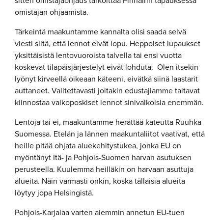
sitten omistajaohjaus tarkoittaa Finnairin tapauksessa
omistajan ohjaamista.
Tärkeintä maakuntamme kannalta olisi saada selvä
viesti siitä, että lennot eivät lopu. Heppoiset lupaukset
yksittäisistä lentovuoroista talvella tai ensi vuotta
koskevat tilapäisjärjestelyt eivät lohduta. Olen itsekin
lyönyt kirveellä oikeaan käteeni, eivätkä siinä laastarit
auttaneet. Valitettavasti joitakin edustajiamme taitavat
kiinnostaa valkoposkiset lennot sinivalkoisia enemmän.
Lentoja tai ei, maakuntamme herättää kateutta Ruuhka-
Suomessa. Etelän ja lännen maakuntaliitot vaativat, että
heille pitää ohjata aluekehitystukea, jonka EU on
myöntänyt Itä- ja Pohjois-Suomen harvan asutuksen
perusteella. Kuulemma heilläkin on harvaan asuttuja
alueita. Näin varmasti onkin, koska tällaisia alueita
löytyy jopa Helsingistä.
Pohjois-Karjalaa varten aiemmin annetun EU-tuen