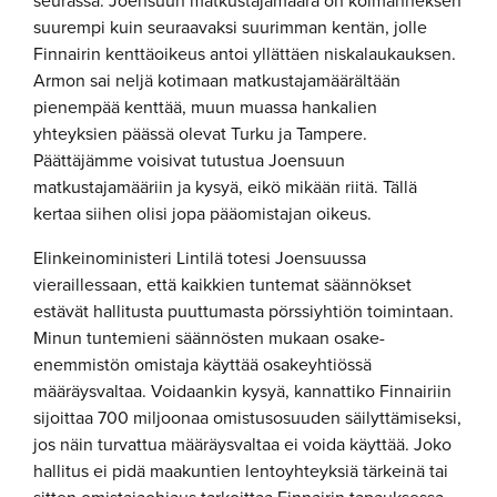
seurassa. Joensuun matkustajamäärä on kolmanneksen
suurempi kuin seuraavaksi suurimman kentän, jolle
Finnairin kenttäoikeus antoi yllättäen niskalaukauksen.
Armon sai neljä kotimaan matkustajamäärältään
pienempää kenttää, muun muassa hankalien
yhteyksien päässä olevat Turku ja Tampere.
Päättäjämme voisivat tutustua Joensuun
matkustajamääriin ja kysyä, eikö mikään riitä. Tällä
kertaa siihen olisi jopa pääomistajan oikeus.
Elinkeinoministeri Lintilä totesi Joensuussa
vieraillessaan, että kaikkien tuntemat säännökset
estävät hallitusta puuttumasta pörssiyhtiön toimintaan.
Minun tuntemieni säännösten mukaan osake-
enemmistön omistaja käyttää osakeyhtiössä
määräysvaltaa. Voidaankin kysyä, kannattiko Finnairiin
sijoittaa 700 miljoonaa omistusosuuden säilyttämiseksi,
jos näin turvattua määräysvaltaa ei voida käyttää. Joko
hallitus ei pidä maakuntien lentoyhteyksiä tärkeinä tai