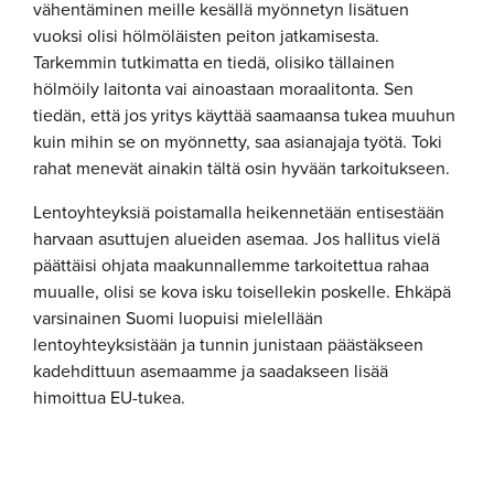
vähentäminen meille kesällä myönnetyn lisätuen
vuoksi olisi hölmöläisten peiton jatkamisesta.
Tarkemmin tutkimatta en tiedä, olisiko tällainen
hölmöily laitonta vai ainoastaan moraalitonta. Sen
tiedän, että jos yritys käyttää saamaansa tukea muuhun
kuin mihin se on myönnetty, saa asianajaja työtä. Toki
rahat menevät ainakin tältä osin hyvään tarkoitukseen.
Lentoyhteyksiä poistamalla heikennetään entisestään
harvaan asuttujen alueiden asemaa. Jos hallitus vielä
päättäisi ohjata maakunnallemme tarkoitettua rahaa
muualle, olisi se kova isku toisellekin poskelle. Ehkäpä
varsinainen Suomi luopuisi mielellään
lentoyhteyksistään ja tunnin junistaan päästäkseen
kadehdittuun asemaamme ja saadakseen lisää
himoittua EU-tukea.