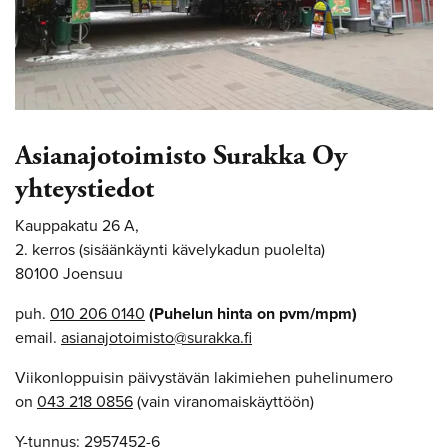
Asianajotoimisto Surakka Oy
yhteystiedot
Kauppakatu 26 A,
2. kerros (sisäänkäynti kävelykadun puolelta)
80100 Joensuu
puh.
010 206 0140
(Puhelun hinta on pvm/mpm)
email.
asianajotoimisto@surakka.fi
Viikonloppuisin päivystävän lakimiehen puhelinumero
on
043 218 0856
(vain viranomaiskäyttöön)
Y-tunnus: 2957452-6