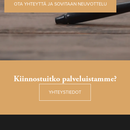
OTA YHTEYTTÄ JA SOVITAAN NEUVOTTELU
Kiinnostuitko palveluistamme?
YHTEYSTIEDOT