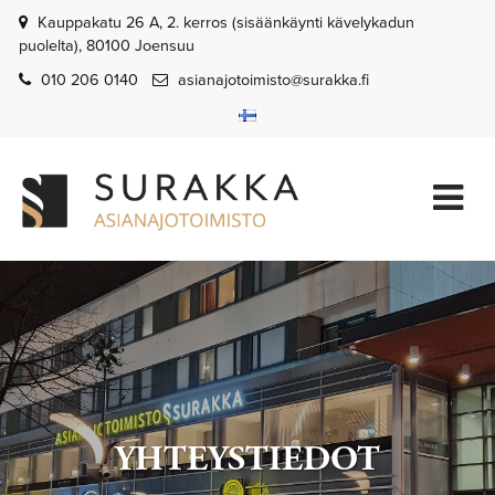
Siirry pääsisältöön
Kauppakatu 26 A, 2. kerros (sisäänkäynti kävelykadun
puolelta), 80100 Joensuu
010 206 0140
asianajotoimisto@surakka.fi
YHTEYSTIEDOT