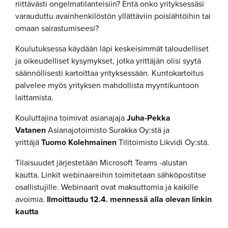
riittävästi ongelmatilanteisiin? Entä onko yrityksessäsi
varauduttu avainhenkilöstön yllättäviin poislähtöihin tai
omaan sairastumiseesi?
Koulutuksessa käydään läpi keskeisimmät taloudelliset
ja oikeudelliset kysymykset, jotka yrittäjän olisi syytä
säännöllisesti kartoittaa yrityksessään. Kuntokartoitus
palvelee myös yrityksen mahdollista myyntikuntoon
laittamista.
Kouluttajina toimivat asianajaja
Juha-Pekka
Vatanen
Asianajotoimisto Surakka Oy:stä ja
yrittäjä
Tuomo Kolehmainen
Tilitoimisto Likvidi Oy:stä.
Tilaisuudet järjestetään Microsoft Teams -alustan
kautta. Linkit webinaareihin toimitetaan sähköpostitse
osallistujille. Webinaarit ovat maksuttomia ja kaikille
avoimia.
Ilmoittaudu 12.4. mennessä alla olevan linkin
kautta