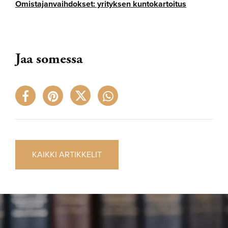
Omistajanvaihdokset: yrityksen kuntokartoitus
Jaa somessa
KAIKKI ARTIKKELIT