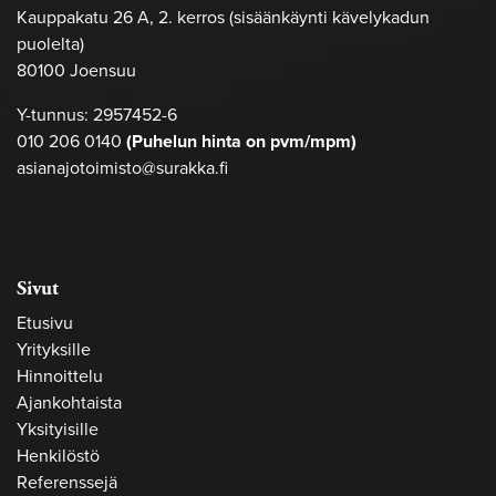
Kauppakatu 26 A, 2. kerros (sisäänkäynti kävelykadun
puolelta)
80100 Joensuu
Y-tunnus: 2957452-6
010 206 0140
(Puhelun hinta on pvm/mpm)
asianajotoimisto@surakka.fi
Sivut
Etusivu
Yrityksille
Hinnoittelu
Ajankohtaista
Yksityisille
Henkilöstö
Referenssejä